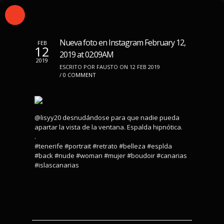
Nueva foto en Instagram February 12,
FEB
12
2019 at 02:09AM
2019
ESCRITO POR FAUSTO ON 12 FEB 2019
/
0 COMMENT
@lisyy20 desnudándose para que nadie pueda
apartar la vista de la ventana. Espalda hipnótica.
.
#tenerife #portrait #retrato #belleza #esplda
#back #nude #woman #mujer #boudoir #canarias
#islascanarias