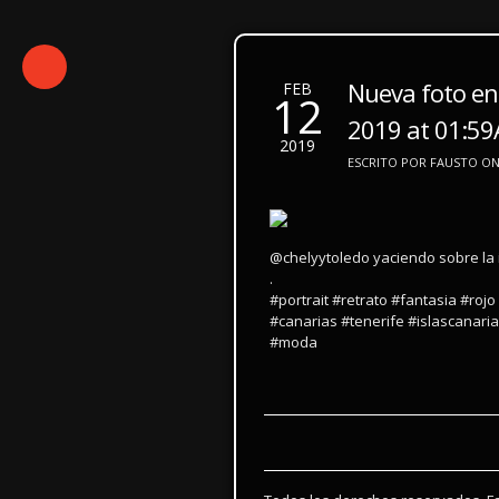
Nueva foto en
FEB
12
2019 at 01:5
2019
ESCRITO POR FAUSTO ON 
@chelyytoledo yaciendo sobre la 
.
#portrait #retrato #fantasia #rojo
#canarias #tenerife #islascanaria
#moda