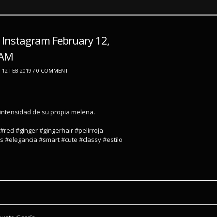
 Instagram February 12,
9AM
12 FEB 2019 /
0 COMMENT
intensidad de su propia melena.
 #red #ginger #gingerhair #pelirroja
s #elegancia #smart #cute #classy #estilo