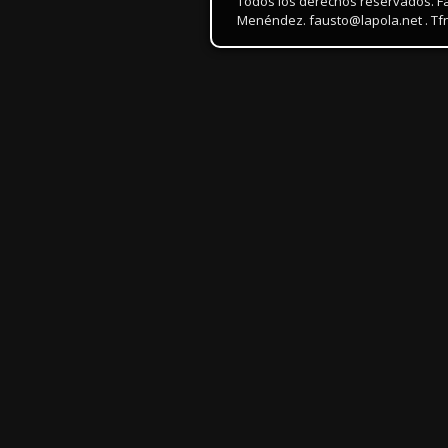
Todos los derechos reservados. F
Menéndez. fausto@lapola.net . Tfn