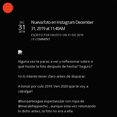
Nueva foto en Instagram December
DIC
31
31, 2019 at 11:40AM
2019
ESCRITO POR FAUSTO ON 31 DIC 2019
/
0 COMMENT
Alguna vez te paras a ver y reflexionar sobre a
qué hiciste la foto después de hecha? Seguro?
.
Yo lo intento tener claro antes de disparar.
.
A tomar por culo 2019. Ven 2020 que te voy a
cabalgar!
.
@luciaarteagaa espectacular con ropa de
@merakihippiechic , aunque esta vez retomando
lo dicho antes, la foto no era a ella.
.