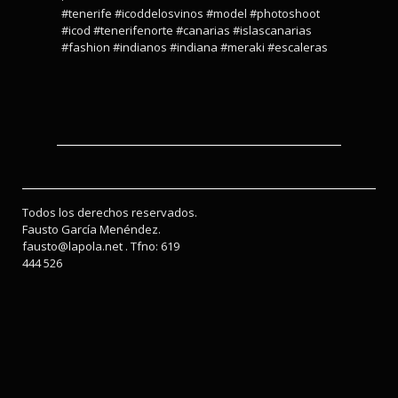
#tenerife #icoddelosvinos #model #photoshoot
#icod #tenerifenorte #canarias #islascanarias
#fashion #indianos #indiana #meraki #escaleras
Todos los derechos reservados.
Fausto García Menéndez.
fausto@lapola.net . Tfno: 619
444 526