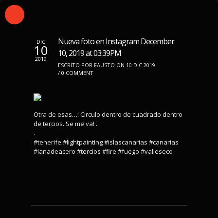
Nueva foto en Instagram December
DIC
10
10, 2019 at 03:39PM
2019
ESCRITO POR FAUSTO ON 10 DIC 2019
/
0 COMMENT
Otra de esas…! Circulo dentro de cuadrado dentro
de tercios. Se me va! .
.
#tenerife #lightpainting #islascanarias #canarias
#lanadeacero #tercios #fire #fuego #valleseco