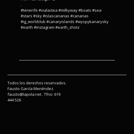
.
#tenerife #vialactea #milkyway #boats #sea
#stars #sky #islascanarias #canarias
#ig_worldclub #canaryislands #wyspykanarysky
#earth #instagram #earth_shotz
Todos los derechos reservados.
Fausto García Menéndez.
fausto@lapola.net . Tfno: 619
444 526