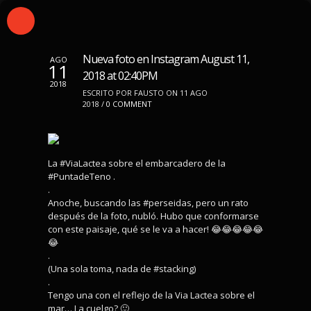
Nueva foto en Instagram August 11,
AGO
11
2018 at 02:40PM
2018
ESCRITO POR FAUSTO ON 11 AGO
2018 /
0 COMMENT
La #ViaLactea sobre el embarcadero de la
#PuntadeTeno .
.
Anoche, buscando las #perseidas, pero un rato
después de la foto, nubló. Hubo que conformarse
con este paisaje, qué se le va a hacer! 😂😂😂😂😂
😂
.
(Una sola toma, nada de #stacking)
.
Tengo una con el reflejo de la Via Lactea sobre el
mar… La cuelgo? 🙂