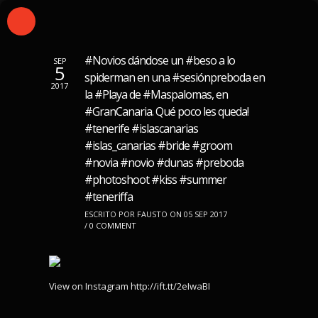
#Novios dándose un #beso a lo
SEP
5
spiderman en una #sesiónpreboda en
2017
la #Playa de #Maspalomas, en
#GranCanaria. Qué poco les queda!
#tenerife #islascanarias
#islas_canarias #bride #groom
#novia #novio #dunas #preboda
#photoshoot #kiss #summer
#teneriffa
ESCRITO POR FAUSTO ON 05 SEP 2017
/
0 COMMENT
View on Instagram http://ift.tt/2eIwaBI