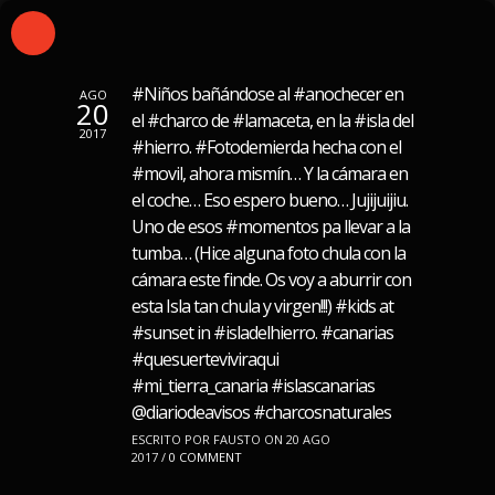
#Niños bañándose al #anochecer en
AGO
20
el #charco de #lamaceta, en la #isla del
2017
#hierro. #Fotodemierda hecha con el
#movil, ahora mismín… Y la cámara en
el coche… Eso espero bueno… Jujijuijiu.
Uno de esos #momentos pa llevar a la
tumba… (Hice alguna foto chula con la
cámara este finde. Os voy a aburrir con
esta Isla tan chula y virgen!!!) #kids at
#sunset in #isladelhierro. #canarias
#quesuerteviviraqui
#mi_tierra_canaria #islascanarias
@diariodeavisos #charcosnaturales
ESCRITO POR FAUSTO ON 20 AGO
2017 /
0 COMMENT