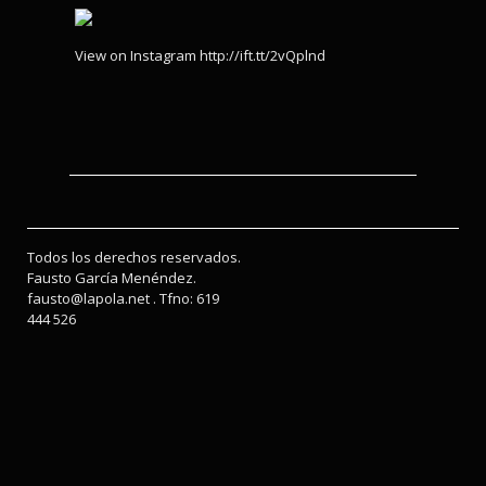
View on Instagram http://ift.tt/2vQplnd
Todos los derechos reservados.
Fausto García Menéndez.
fausto@lapola.net . Tfno: 619
444 526