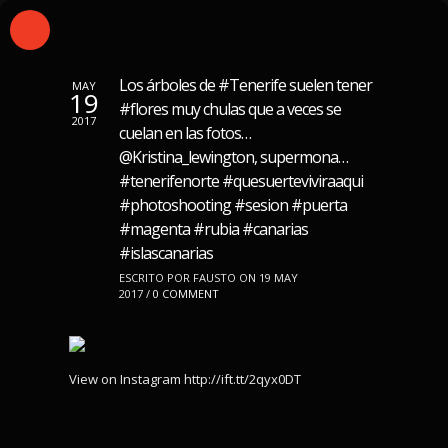
Los árboles de #Tenerife suelen tener
MAY
19
#flores muy chulas que a veces se
2017
cuelan en las fotos…
@Kristina_lewington, supermona…
#tenerifenorte #quesuerteviviraaqui
#photoshooting #sesion #puerta
#magenta #rubia #canarias
#islascanarias
ESCRITO POR FAUSTO ON 19 MAY
2017 /
0 COMMENT
View on Instagram http://ift.tt/2qyx0DT