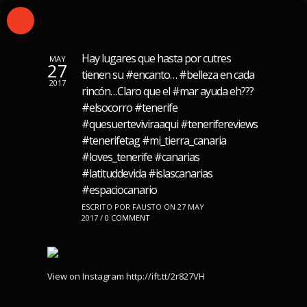
Hay lugares que hasta por cutres
MAY
27
tienen su #encanto… #belleza en cada
2017
rincón…Claro que el #mar ayuda eh???
#elsocorro #tenerife
#quesuerteviviraaqui #tenerifereviews
#tenerifetag #mi_tierra_canaria
#loves_tenerife #canarias
#latituddevida #islascanarias
#espaciocanario
ESCRITO POR FAUSTO ON 27 MAY
2017 /
0 COMMENT
View on Instagram http://ift.tt/2r827VH