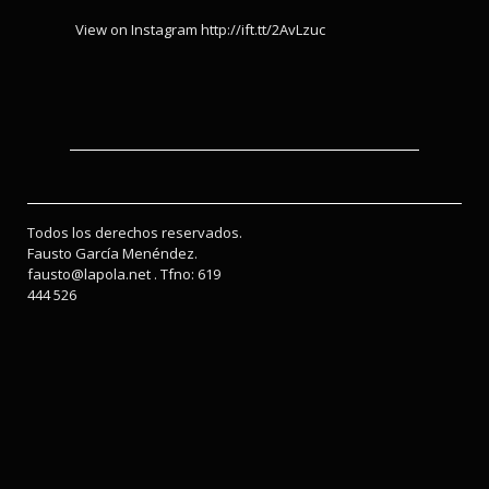
View on Instagram http://ift.tt/2AvLzuc
Todos los derechos reservados.
Fausto García Menéndez.
fausto@lapola.net . Tfno: 619
444 526