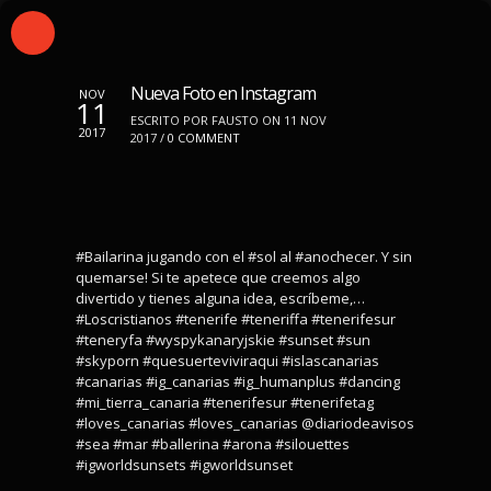
Nueva Foto en Instagram
NOV
11
ESCRITO POR FAUSTO ON 11 NOV
2017
2017 /
0 COMMENT
#Bailarina jugando con el #sol al #anochecer. Y sin
quemarse! Si te apetece que creemos algo
divertido y tienes alguna idea, escríbeme,…
#Loscristianos #tenerife #teneriffa #tenerifesur
#teneryfa #wyspykanaryjskie #sunset #sun
#skyporn #quesuerteviviraqui #islascanarias
#canarias #ig_canarias #ig_humanplus #dancing
#mi_tierra_canaria #tenerifesur #tenerifetag
#loves_canarias #loves_canarias @diariodeavisos
#sea #mar #ballerina #arona #silouettes
#igworldsunsets #igworldsunset