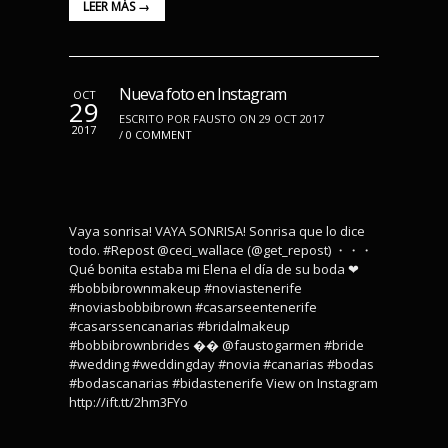
LEER MÁS →
Nueva foto en Instagram
OCT
29
ESCRITO POR FAUSTO ON 29 OCT 2017
2017
/
0 COMMENT
Vaya sonrisa! VAYA SONRISA! Sonrisa que lo dice
todo. #Repost @ceci_wallace (@get_repost) ・・・
Qué bonita estaba mi Elena el día de su boda ❤
#bobbibrownmakeup #noviastenerife
#noviasbobbibrown #casarseentenerife
#casarssencanarias #bridalmakeup
#bobbibrownbrides �� @faustogarmen #bride
#wedding #weddingday #novia #canarias #bodas
#bodascanarias #bidastenerife View on Instagram
http://ift.tt/2hm3FYo