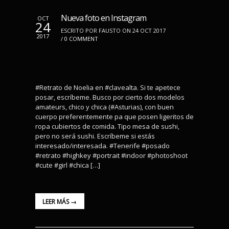
Nueva foto en Instagram
OCT
24
ESCRITO POR FAUSTO ON 24 OCT 2017
2017
/
0 COMMENT
#Retrato de Noelia en #clavealta. Si te apetece
posar, escríbeme. Busco por cierto dos modelos
amateurs, chico y chica (#Asturias), con buen
cuerpo preferentemente pa que posen ligeritos de
ropa cubiertos de comida. Tipo mesa de sushi,
pero no será sushi. Escríbeme si estás
interesado/interesada. #Tenerife #posado
#retrato #highkey #portrait #indoor #photoshoot
#cute #girl #chica […]
LEER MÁS →