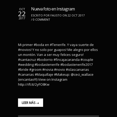
Nueva foto en Instagram
OCT
22
ESCRITO POR FAUSTO ON 22 OCT 2017
2017
/
0 COMMENT
Mi primer #boda en #Tenerife. Y vaya suerte de
#novios! Y no solo por guapos! Me alegro por ellos
un montón. Van a ser muy felices seguro!
#santacruz #bodorrio #fincajacaranda #couple
#wedding #bodastenerife #bodastenerife2017
#bride #groom #novia #novio #islascanarias
#canarias #Maquillaje #Makeup: @ceci_wallace
(encantao!!!) View on Instagram
http://ift.tt/2yFO8Kw
LEER MÁS →