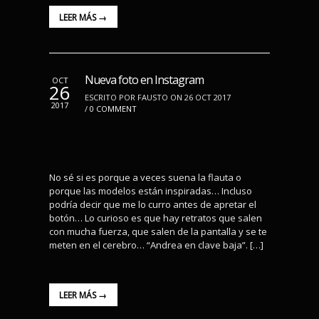
LEER MÁS →
Nueva foto en Instagram
OCT
26
ESCRITO POR FAUSTO ON 26 OCT 2017
2017
/
0 COMMENT
No sé si es porque a veces suena la flauta o
porque las modelos están inspiradas… Incluso
podría decir que me lo curro antes de apretar el
botón… Lo curioso es que hay retratos que salen
con mucha fuerza, que salen de la pantalla y se te
meten en el cerebro… “Andrea en clave baja”. […]
LEER MÁS →