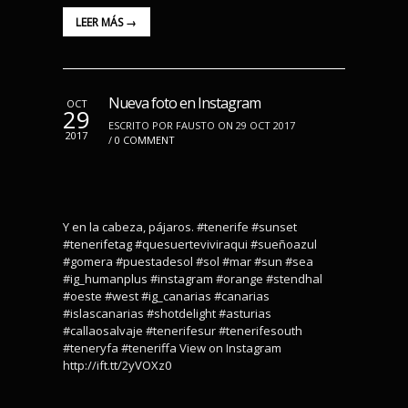
LEER MÁS →
Nueva foto en Instagram
OCT
29
ESCRITO POR FAUSTO ON 29 OCT 2017
2017
/
0 COMMENT
Y en la cabeza, pájaros. #tenerife #sunset
#tenerifetag #quesuerteviviraqui #sueñoazul
#gomera #puestadesol #sol #mar #sun #sea
#ig_humanplus #instagram #orange #stendhal
#oeste #west #ig_canarias #canarias
#islascanarias #shotdelight #asturias
#callaosalvaje #tenerifesur #tenerifesouth
#teneryfa #teneriffa View on Instagram
http://ift.tt/2yVOXz0