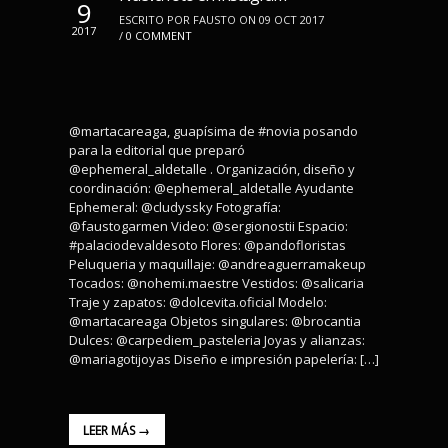
9
ESCRITO POR FAUSTO ON 09 OCT 2017
2017
/
0 COMMENT
@martacareaga, guapísima de #novia posando
para la editorial que preparó
@ephemeral_aldetalle . Organización, diseño y
coordinación: @ephemeral_aldetalle Ayudante
Ephemeral: @cludyssky Fotografía:
@faustogarmen Video: @sergionostii Espacio:
#palaciodevaldesoto Flores: @pandofloristas
Peluqueria y maquillaje: @andreaguerramakeup
Tocados: @nohemi.maestre Vestidos: @salicaria
Traje y zapatos: @dolcevita.oficial Modelo:
@martacareaga Objetos singulares: @brocantia
Dulces: @carpediem_pasteleria Joyas y alianzas:
@mariagotijoyas Diseño e impresión papelería: […]
LEER MÁS →