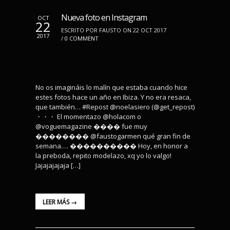
Nueva foto en Instagram
OCT
22
ESCRITO POR FAUSTO ON 22 OCT 2017
2017
/
0 COMMENT
No os imagináis lo malín que estaba cuando hice
estes fotos hace un año en Ibiza. Y no era resaca,
que también… #Repost @noelasiero (@get_repost)
・・・ El momentazo @holacom o
@voguemagazine ���� fue muy
�������� @faustogarmen qué gran fin de
semana…. ���������� Hoy, en honor a
la preboda, repito modelazo, xq yo lo valgo!
Jajajajajaja […]
LEER MÁS →