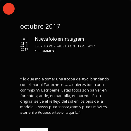
octubre 2017
Nueva foto en Instagram
OCT
31
ESCRITO POR FAUSTO ON 31 OCT 2017
2017
/
0 COMMENT
Y lo que mola tomar una #copa de #Sol brindando
con el mar al #anochecer… …quieres toma una
conmigo??? Escríbeme. Estas fotos son pa ver en
formato grande, en pantalla, en pared… En la
original se ve el reflejo del sol en los ojos de la
modelo… Aysss puto #instagram y putos móviles.
#tenerife #quesuerteviviraqui […]