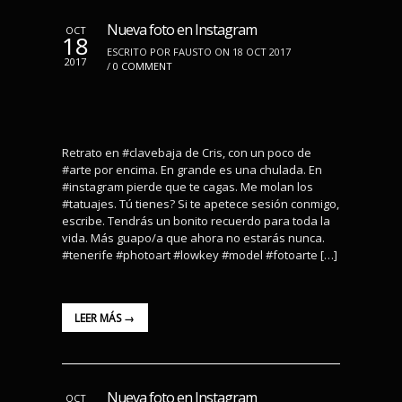
Nueva foto en Instagram
OCT
18
ESCRITO POR FAUSTO ON 18 OCT 2017
2017
/
0 COMMENT
Retrato en #clavebaja de Cris, con un poco de
#arte por encima. En grande es una chulada. En
#instagram pierde que te cagas. Me molan los
#tatuajes. Tú tienes? Si te apetece sesión conmigo,
escribe. Tendrás un bonito recuerdo para toda la
vida. Más guapo/a que ahora no estarás nunca.
#tenerife #photoart #lowkey #model #fotoarte […]
LEER MÁS →
Nueva foto en Instagram
OCT