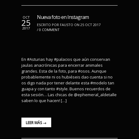
Nueva foto en Instagram
OCT
25
ESCRITO POR FAUSTO ON 25 OCT 2017
2017
/
0 COMMENT
En #Asturias hay #palacios que aún conservan
jaulas anacrónicas para encerrar animales
grandes. Esta de la foto, para #osos. Aunque
probablemente ni os hubiéseis dao cuenta si no
os digo nada por tener delante esta #modelo tan
guapa y con tanto #style. Buenos recuerdos de
esta sesión… Las chicas de @ephemeral_aldetalle
saben lo que hacen! […]
LEER MÁS →