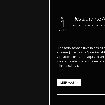
Restaurante A
OCT
1
ESCRITO POR FAUSTO ON 
2014
El pasado sábado tuve la posibili
en unas jornadas de “puertas abi
Villaviciosa (más info aquí). La ve
7 años, desde que pinché en la 
a las 17:00h, y […]
LEER MÁS →