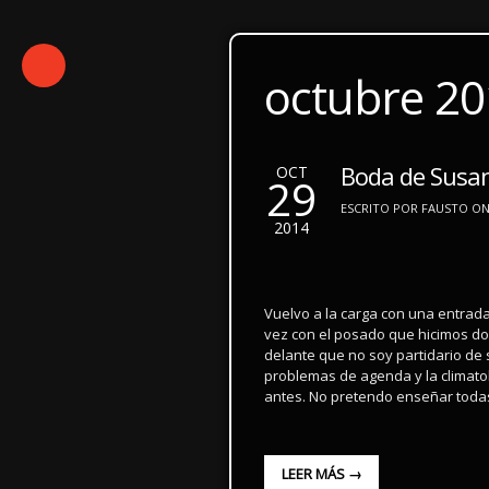
octubre 2
Boda de Susana
OCT
29
ESCRITO POR FAUSTO ON 
2014
Vuelvo a la carga con una entrada
vez con el posado que hicimos d
delante que no soy partidario de 
problemas de agenda y la climato
antes. No pretendo enseñar toda
LEER MÁS →