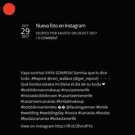
Nueva foto en Instagram
OCT
29
ESCRITO POR FAUSTO ON 29 OCT 2017
2017
/
0 COMMENT
Vaya sonrisa! VAYA SONRISA! Sonrisa que lo dice
todo. #Repost @ceci_wallace (@get_repost) ・・・
Qué bonita estaba mi Elena el día de su boda ❤
#bobbibrownmakeup #noviastenerife
#noviasbobbibrown #casarseentenerife
#casarssencanarias #bridalmakeup
#bobbibrownbrides �� @faustogarmen #bride
#wedding #weddingday #novia #canarias #bodas
#bodascanarias #bidastenerife
View on Instagram http://ift.tt/2hm3FYo