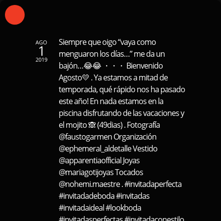
Siempre que oigo “vaya como
AGO
1
menguaron los días…” me da un
2019
bajón…😂😂 ・・・ Bienvenido
Agosto💛 . Ya estamos a mitad de
temporada, qué rápido nos ha pasado
este año! En nada estamos en la
piscina disfrutando de las vacaciones y
el mojito 🙈 (49dias) . Fotografía
@faustogarmen Organización
@ephemeral_aldetalle Vestido
@apparentiaofficial Joyas
@mariagotijoyas Tocados
@nohemi.maestre . #invitadaperfecta
#invitadadeboda #invitadas
#invitadaideal #lookboda
#invitadasperfectas #invitadaconestilo