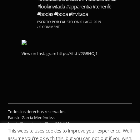
#lookinvitada #apparentia #tenerife
#bodas #boda #invitada
ESCRITO POR FAUSTO ON 01 AGO 2019
/
0 COMMENT
View on Instagram https://ift.tt/2GBHOJ1
Todos los derechos reservados.
Fausto García Menéndez.
fausto@lapola.net . Tfno: 619 444
526
This website uses cookies to improve your experience. We'll
assume you're ok with this, but you can opt-out if you wish.