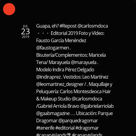
Guapa, eh? #Repost @carlosmdoca
JUL
23
・・・ Editorial 2019 Foto y Vídeo:
2019
Fausto García Menéndez
@faustogarmen .
Bisutería/Complementos: Maricela
Tena/ Marayuela @marayuela .
Modelo Indira Pérez Delgado
@indiraprez . Vestidos: Leo Martínez
@leomartinez_designer / . Maquillaje y
Peluquería: Carlos Montesdeoca Hair
& Makeup Studio @carlosmdoca
/Gabriel Arriola Bravo @gabrielarriolab
@gaabmagazine . . . Ubicación: Parque
Dragomar @parquedragomar
#tenerife #editorial #dragomar
#canaryislands🌴 #canaryislands