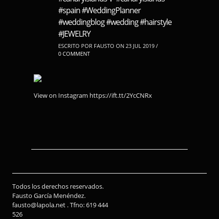
#spain #WeddingPlanner
#weddingblog #wedding #hairstyle
#JEWELRY
ESCRITO POR FAUSTO ON 23 JUL 2019 /
0 COMMENT
View on Instagram https://ift.tt/2YcCNRx
Todos los derechos reservados.
Fausto García Menéndez.
fausto@lapola.net . Tfno: 619 444
526