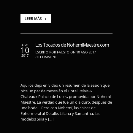
LEER MÁS →
Los Tocados de NohemiMaestre.com
AGO
10
ESCRITO POR FAUSTO ON 10 AGO 2017
2017
/
0 COMMENT
Aquí os dejo en video un resumen de la sesión que
hice un par de meses èn el Hotel Relais &
Chateaux Palacio de Luces, promovida por Nohemí
Maestre. La verdad que fue un día duro, después de
una boda… Pero con Nohemí, las chicas de
Ephermeral al Detalle, Liliana y Samantha, las
modelos Siria y […]