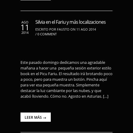
Silvia en el Fariu y más localizaciones
AGO
11
ESCRITO POR FAUSTO ON 11 AGO 2014
2014
/
0 COMMENT
Este pasado domingo dedicamos una agradable
mañana a hacer una pequeña sesión exterior estilo
book en el Picu Fariu. El resultado irá brotando poco
a poco, pero para muestra un botón. Pincha aquí
para ver esa pequeña muestra. Simplemente
destacar la luz cambiante por las nubes, y que
acabó lloviendo. Cómo no. Agosto en Asturias. […]
LEER MÁS →