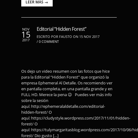
LEER MÁS →
Editorial “Hidden Forest”
NOV
15
ESCRITO POR FAUSTO ON 15 NOV 2017
2017
/
0 COMMENT
Os dejo un video resumen con las fotos que hice
para la Editorial “Hidden Forest” que organizó la
empresa Ephemeral Al Detalle. Os recomiendo ver
en pantalla completa, en una pantalla grande y en
FULL HD. Merece la pena 😉 Puedes ver más info
sobre la sesión
aquí: http://ephemeralaldetalle.com/editorial-
hidden-forest/ O
aquí: https://cludystyle.wordpress.com/2017/11/01/hidden-
forest/ O
aquí: https://tulymargaritasblog.wordpress.com/2017/10/06/hi
forest/ Dio gusto […]