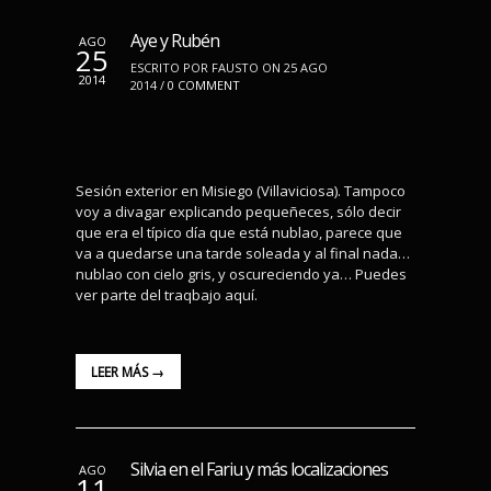
Aye y Rubén
AGO
25
ESCRITO POR FAUSTO ON 25 AGO
2014
2014 /
0 COMMENT
Sesión exterior en Misiego (Villaviciosa). Tampoco
voy a divagar explicando pequeñeces, sólo decir
que era el típico día que está nublao, parece que
va a quedarse una tarde soleada y al final nada…
nublao con cielo gris, y oscureciendo ya… Puedes
ver parte del traqbajo aquí.
LEER MÁS →
Silvia en el Fariu y más localizaciones
AGO
11