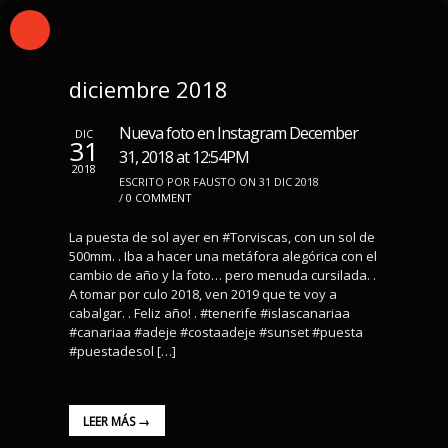
diciembre 2018
Nueva foto en Instagram December
DIC
31
31, 2018 at 12:54PM
2018
ESCRITO POR FAUSTO ON 31 DIC 2018
/
0 COMMENT
La puesta de sol ayer en #Torviscas, con un sol de
500mm. . Iba a hacer una metáfora alegórica con el
cambio de año y la foto… pero menuda cursilada. .
A tomar por culo 2018, ven 2019 que te voy a
cabalgar. . Feliz año! . #tenerife #islascanariaa
#canariaa #adeje #costaadeje #sunset #puesta
#puestadesol […]
LEER MÁS →