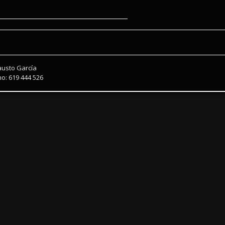
austo García
o: 619 444 526