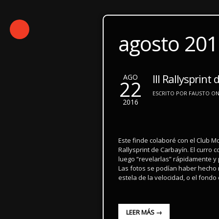
agosto 20
III Rallysprint
AGO
22
ESCRITO POR FAUSTO ON
2016
Este finde colaboré con el Club Mo
Rallysprint de Carbayín. El curro 
luego “revelarlas” rápidamente y 
Las fotos se podían haber hecho m
estela de la velocidad, o el fond
LEER MÁS →