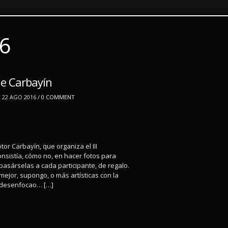
16
 de Carbayín
 22 AGO 2016 /
0 COMMENT
tor Carbayín, que organiza el III
consistía, cómo no, en hacer fotos para
pasárselas a cada participante, de regalo.
ejor, supongo, o más artísticas con la
o desenfocao… […]