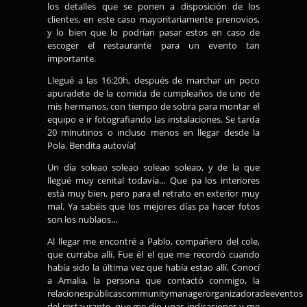
los detalles que se ponen a disposición de los
clientes, en este caso mayoritariamente prenovios,
y lo bien que lo podrían pasar estos en caso de
escoger el restaurante para un evento tan
importante.
Llegué a las 16:20h, después de marchar un poco
apuradete de la comida de cumpleaños de uno de
mis hermanos, con tiempo de sobra para montar el
equipo e ir fotografiando las instalaciones. Se tarda
20 minutinos o incluso menos en llegar desde la
Pola. Bendita autovía!
Un día soleao soleao soleao soleao, y de la que
llegué muy cenital todavía… Que pa los interiores
está muy bien, pero para el retrato en exterior muy
mal. Ya sabéis que los mejores días pa hacer fotos
son los nublaos…
Al llegar me encontré a Pablo, compañero del cole,
que curraba allí. Fue él el que me recordó cuando
había sido la última vez que había estao allí. Conocí
a Amalia, la persona que contactó conmigo, la
relacionespúblicascommunitymanagerorganizadoradeeventos
del restaurante, que me dio unas indicaciones y me