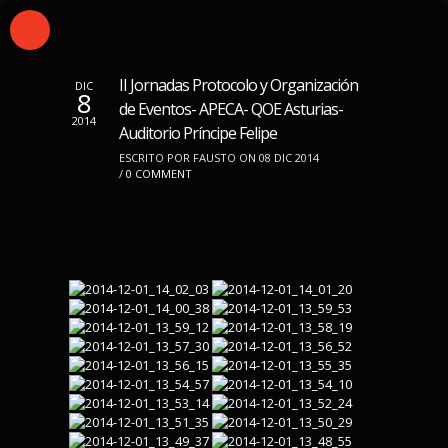
II Jornadas Protocolo y Organización
DIC
8
de Eventos- APECA- QOE Asturias-
2014
Auditorio Príncipe Felipe
ESCRITO POR FAUSTO ON 08 DIC 2014
/
0 COMMENT