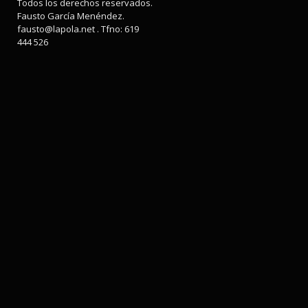
Todos los derechos reservados.
Fausto García Menéndez.
fausto@lapola.net . Tfno: 619
444 526