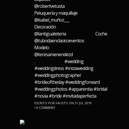
@robertvetusta⠀⠀⠀⠀⠀⠀⠀⠀⠀
Peluquería y maquillaje
@isabel_muñoz___⠀⠀⠀⠀⠀⠀⠀⠀⠀
Decoración
@lantiguateteria⠀⠀⠀⠀⠀⠀⠀⠀⠀ Coche
@tubodaenclasicoeventos⠀⠀⠀⠀⠀⠀⠀⠀⠀
Modelo
@teresamenendezd⠀⠀⠀⠀⠀⠀⠀⠀⠀
.⠀⠀⠀⠀⠀⠀⠀⠀⠀ #wedding
#weddingdress #instawedding
#weddingphotographer
#brideoftheday #weddingforward
#weddingphotos #apparentia #bridal
#novia #bride #invitadaperfecta
ESCRITO POR FAUSTO ON 31 JUL 2019
/
0 COMMENT