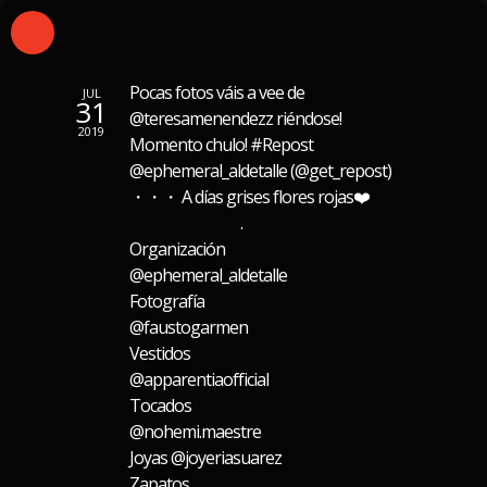
Pocas fotos váis a vee de
JUL
31
@teresamenendezz riéndose!
2019
Momento chulo! #Repost
@ephemeral_aldetalle (@get_repost)
・・・ A días grises flores rojas❤️
⠀⠀⠀⠀⠀⠀⠀⠀⠀ .⠀⠀⠀⠀⠀⠀⠀⠀⠀
Organización
@ephemeral_aldetalle⠀⠀⠀⠀⠀⠀⠀⠀⠀
Fotografía
@faustogarmen⠀⠀⠀⠀⠀⠀⠀⠀⠀
Vestidos
@apparentiaofficial⠀⠀⠀⠀⠀⠀⠀⠀⠀
Tocados
@nohemi.maestre⠀⠀⠀⠀⠀⠀⠀⠀⠀
Joyas @joyeriasuarez⠀⠀⠀⠀⠀⠀⠀⠀⠀
Zapatos